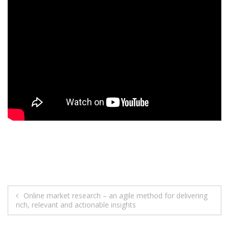
Post
Online market research – an agile method for delivering
rich, relevant and actionable insights
navigation