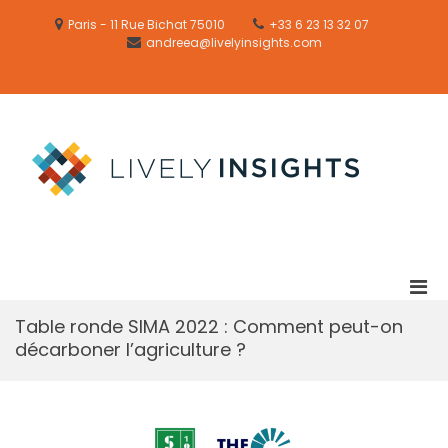
Skip
to
Paris - 11 Rue Bichat 75010
+33 6 23 13 32 07
content
andreea@livelyinsights.com
Email
Formation
LIVELY
/
FARMING
Training
LIVEL
Lively
INSIG
sustainab
and
desirable
solutions
Pri
Men
Table ronde SIMA 2022 : Comment peut-on
for
décarboner l’agriculture ?
Mobi