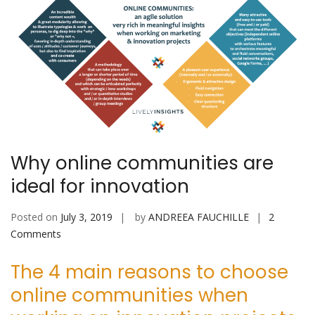
Why online communities are
ideal for innovation
Posted on
July 3, 2019
by
ANDREEA FAUCHILLE
2
on
Comments
Why
The 4 main reasons to choose
online
communities
online communities when
are