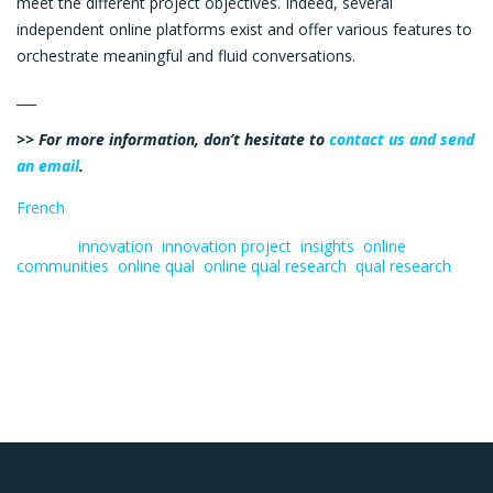
meet the different project objectives. Indeed, several
independent online platforms exist and offer various features to
orchestrate meaningful and fluid conversations.
___
>> For more information, don’t hesitate to
contact us and send
an email
.
French
Tagged:
innovation
,
innovation project
,
insights
,
online
communities
,
online qual
,
online qual research
,
qual research